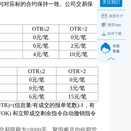
关注我们
与对应标的合约保持一致。公司交易保
期货开户
期货App
OTR≤2
OTR>2
软件下载
0元/笔
0元/笔
0元/笔
2元/笔
在线
客服
4元/笔
10元/笔
OTR≤2
OTR>2
0元/笔
0元/笔
0元/笔
3元/笔
6元/笔
15元/笔
)=(信息量/有成交的报单笔数)-1，有
OK) 和立即成交剩余指令自动撤销指令
易限额为18000手，聚丙烯月均价期货