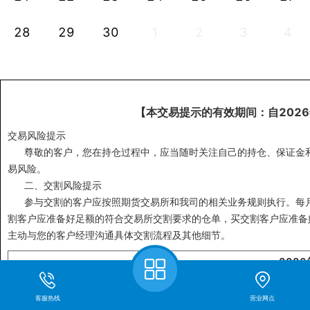
28
29
30
1
2
3
4
【本交易提示的有效期间：自2026
交易风险提示
尊敬的客户，您在持仓过程中，应当随时关注自己的持仓、保证金和
易风险。
二、交割风险提示
参与交割的客户应按照期货交易所和我司的相关业务规则执行。每月
割客户应准备好足额的符合交易所交割要求的仓单，买交割客户应准备
主动与您的客户经理沟通具体交割流程及其他细节。
202
交易所
品种
代码
交易保证金比例
涨跌停
客服热线
营业网点