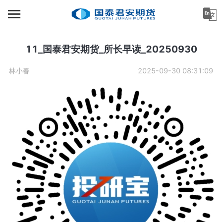
首页
资讯中心
11_国泰君安期货_所长早读_20250930
机构金融
林小春
2025-09-30 08:31:09
产业服务
个人客户
投资者教育
关于公司