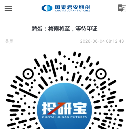
首页
资讯中心
鸡蛋：梅雨将至，等待印证
机构金融
吴昊
2026-06-04 08:12:43
产业服务
个人客户
投资者教育
关于公司