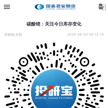
首页
资讯中心
碳酸锂：关注今日库存变化
机构金融
邵婉嫕,张航
2026-06-04 08:12:19
产业服务
个人客户
投资者教育
关于公司