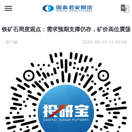
首页
资讯中心
铁矿石周度观点：需求预期支撑仍存，矿价高位震荡
机构金融
张广硕
2025-09-07 11:39:38
产业服务
个人客户
投资者教育
关于公司