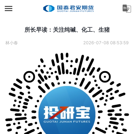
首页
资讯中心
所长早读：关注纯碱、化工、生猪
机构金融
林小春
2026-07-08 08:53:59
产业服务
个人客户
投资者教育
关于公司