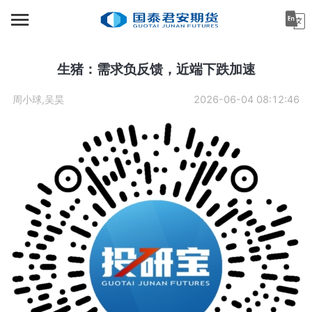
首页
资讯中心
生猪：需求负反馈，近端下跌加速
机构金融
周小球,吴昊
2026-06-04 08:12:46
产业服务
个人客户
投资者教育
关于公司