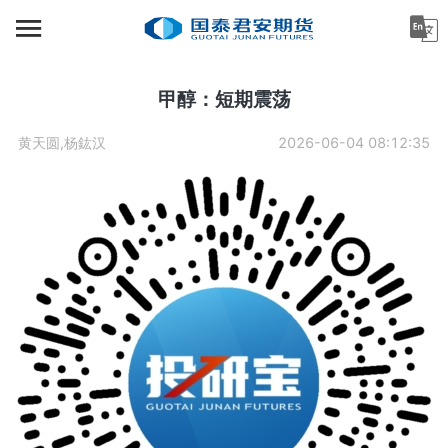
首页
资讯中心
甲醇：短期震荡
机构金融
黄天圆,杨鈜汉
2026-06-04 08:12:35
产业服务
个人客户
投资者教育
关于公司