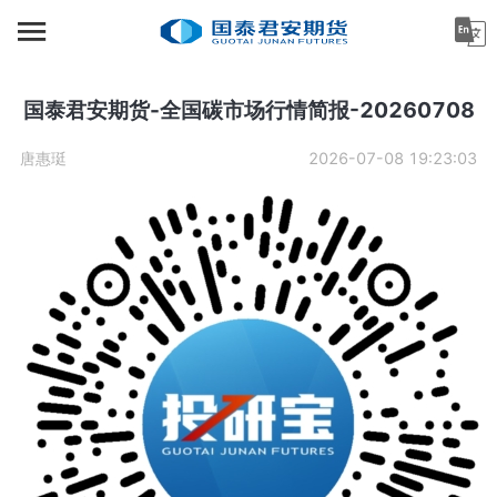
首页
资讯中心
国泰君安期货-全国碳市场行情简报-20260708
机构金融
唐惠珽
2026-07-08 19:23:03
产业服务
个人客户
投资者教育
关于公司