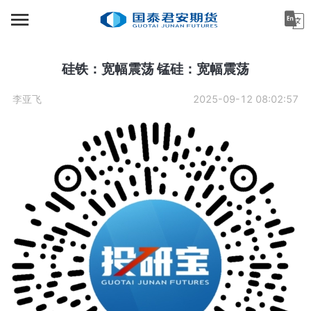
首页
资讯中心
硅铁：宽幅震荡 锰硅：宽幅震荡
机构金融
李亚飞
2025-09-12 08:02:57
产业服务
个人客户
投资者教育
关于公司