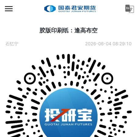
首页
资讯中心
胶版印刷纸：逢高布空
机构金融
石忆宁
2026-06-04 08:29:10
产业服务
个人客户
投资者教育
关于公司